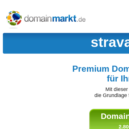
strav
Premium Doma
für I
Mit diese
die Grundlage 
Domain 
2.80