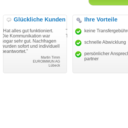
Glückliche Kunden
Ihre Vorteile
 funktioniert.
"Danke für den schnellen
keine Transfergebüh
"Ich bin dan
kation war
Transfer und guten Service!"
Wunschdomai
ut. Nachfragen
haben. Die D
schnelle Abwicklung
Thomas Schäfer
 und individuell
mein Busine
i can eckert communication GmbH
Würzburg
hundertproze
persönlicher Ansprec
Martin Timm
partner
EUROIMMUN AG
Lübeck