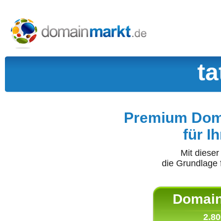
ta
Premium Doma
für I
Mit diese
die Grundlage 
Domain 
2.80