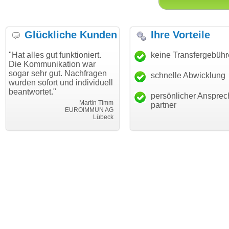
Glückliche Kunden
Ihre Vorteile
lles gut funktioniert.
"Danke für den schnellen
keine Transfergebüh
"Ich 
Kommunikation war
Transfer und guten Service!"
Wuns
 sehr gut. Nachfragen
haben
schnelle Abwicklung
Thomas Schäfer
n sofort und individuell
mein
i can eckert communication GmbH
Würzburg
wortet."
hunde
persönlicher Ansprec
Martin Timm
partner
EUROIMMUN AG
Lübeck