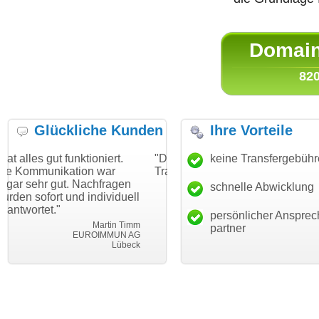
Domain 
820
Glückliche Kunden
Ihre Vorteile
ktioniert.
"Danke für den schnellen
keine Transfergebüh
"Ich bin dankbar
ion war
Transfer und guten Service!"
Wunschdomain 
Nachfragen
haben. Die Doma
schnelle Abwicklung
Thomas Schäfer
d individuell
mein Business 
i can eckert communication GmbH
Würzburg
hundertprozentig
persönlicher Ansprec
Martin Timm
partner
UROIMMUN AG
Le
Lübeck
lebe