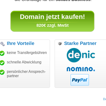
Domain jetzt kaufen!
820€ zzgl. MwSt
Ihre Vorteile
Starke Partner
anke für den schnellen
keine Transfergebühren
"Ich bin dankbar, meine
"S
ansfer und guten Service!"
Wunschdomain gefunden zu
Da
haben. Die Domain passt für
schnelle Abwicklung
Thomas Schäfer
mein Business und mich
i can eckert communication GmbH
Würzburg
hundertprozentig."
persönlicher Ansprech-
Janina Köck
partner
Leben im Einklang
leben-im-einklang.de
Köln
D