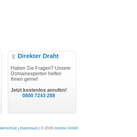
Direkter Draht
uper Abwicklung, vielen
Haben Sie Fragen? Unsere
"Vielen Dank für den
"H
nk!"
Domainexperten helfen
AuthCode - hat alles prima
do
Ihnen gerne!
geklappt!"
Do
modern software GbR
sc
Michael Aigner
Till Kraemer
Landau an der Isar
Jetzt kostenlos anrufen!
Schauspieler
0800 7243 288
atenschutz
|
Impressum
| © 2026
nomino GmbH