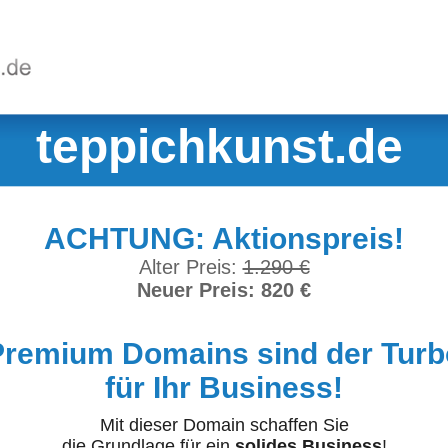
teppichkunst.de
ACHTUNG: Aktionspreis!
Alter Preis:
1.290 €
Neuer Preis: 820 €
Premium Domains sind der Turb
für Ihr Business!
Mit dieser Domain schaffen Sie
die Grundlage für ein
solides Business
!