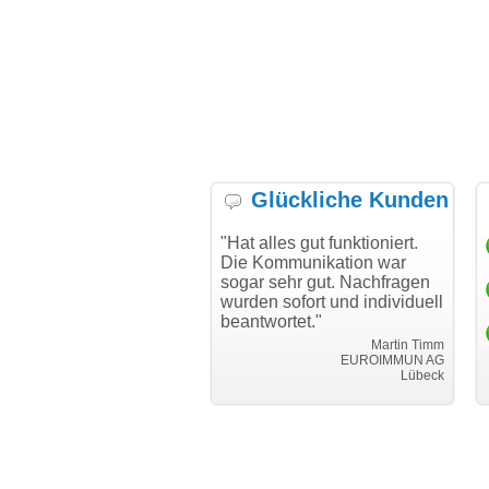
Glückliche Kunden
h möchte mich bei Ihnen
"Hat alles gut funktioniert.
"D
h für den reibungslosen
Die Kommunikation war
Tr
auf beim Transfer
sogar sehr gut. Nachfragen
danken."
wurden sofort und individuell
beantwortet."
Achim Ginster
www.vor-ort-finden.com
Martin Timm
EUROIMMUN AG
Lübeck