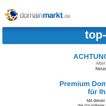
top
ACHTUNG:
Alter
Neue
Premium Doma
für I
Mit diese
die Grundlage 