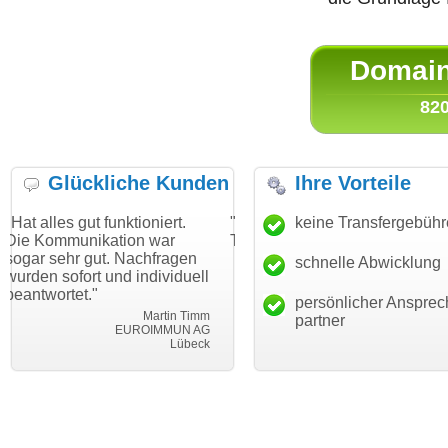
Domain 
820
Glückliche Kunden
Ihre Vorteile
 funktioniert.
"Danke für den schnellen
keine Transfergebüh
"Ich bin dan
kation war
Transfer und guten Service!"
Wunschdoma
ut. Nachfragen
haben. Die D
schnelle Abwicklung
Thomas Schäfer
 und individuell
mein Busine
i can eckert communication GmbH
Würzburg
hundertproze
persönlicher Ansprec
Martin Timm
partner
EUROIMMUN AG
Lübeck