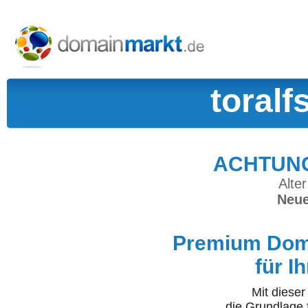
toralf
ACHTUNG:
Alter
Neue
Premium Doma
für I
Mit diese
die Grundlage 