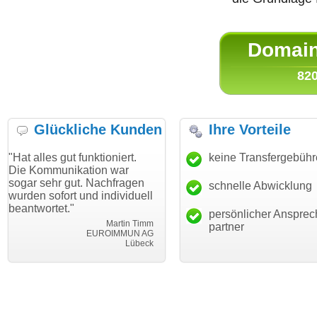
Domain 
820
Glückliche Kunden
Ihre Vorteile
gut funktioniert.
"Danke für den schnellen
keine Transfergebüh
"Ich bin d
nikation war
Transfer und guten Service!"
Wunschdo
 gut. Nachfragen
haben. Die
schnelle Abwicklung
Thomas Schäfer
rt und individuell
mein Busi
i can eckert communication GmbH
Würzburg
t."
hundertpro
persönlicher Ansprec
Martin Timm
partner
EUROIMMUN AG
Lübeck