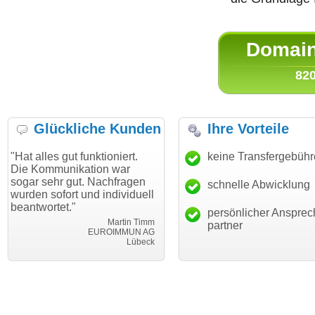
Domain 
820
Glückliche Kunden
Ihre Vorteile
gut funktioniert.
"Danke für den schnellen
keine Transfergebüh
"Ich bin 
unikation war
Transfer und guten Service!"
Wunschdo
r gut. Nachfragen
haben. Di
schnelle Abwicklung
Thomas Schäfer
ort und individuell
mein Bus
i can eckert communication GmbH
Würzburg
t."
hundertpr
persönlicher Ansprec
Martin Timm
partner
EUROIMMUN AG
Lübeck