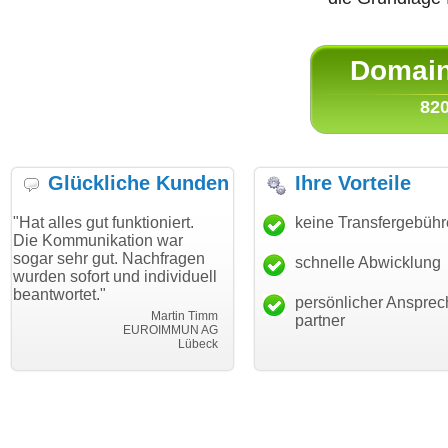
Domain 
820
Glückliche Kunden
Ihre Vorteile
gut funktioniert.
"Danke für den schnellen
keine Transfergebüh
"Ich bin d
nikation war
Transfer und guten Service!"
Wunschdo
 gut. Nachfragen
haben. Die
schnelle Abwicklung
Thomas Schäfer
ort und individuell
mein Busi
i can eckert communication GmbH
Würzburg
t."
hundertpro
persönlicher Ansprec
Martin Timm
partner
EUROIMMUN AG
Lübeck