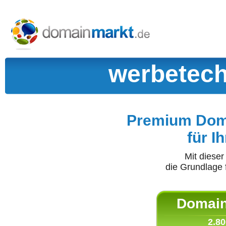
werbetech
Premium Doma
für I
Mit diese
die Grundlage 
Domain 
2.80