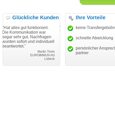
Glückliche Kunden
Ihre Vorteile
t funktioniert.
"Danke für den schnellen
keine Transfergebüh
"Ich bin da
ikation war
Transfer und guten Service!"
Wunschdoma
gut. Nachfragen
haben. Die 
schnelle Abwicklung
Thomas Schäfer
t und individuell
mein Busin
i can eckert communication GmbH
Würzburg
"
hundertproz
persönlicher Ansprec
Martin Timm
partner
EUROIMMUN AG
Lübeck