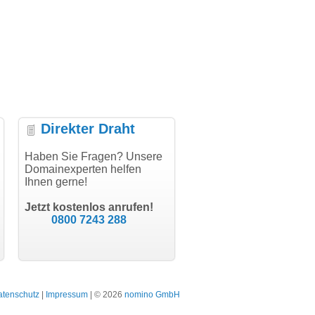
Direkter Draht
uper Abwicklung, vielen
Haben Sie Fragen? Unsere
"Vielen Dank für den
"H
nk!"
Domainexperten helfen
AuthCode - hat alles prima
do
Ihnen gerne!
geklappt!"
Do
modern software GbR
sc
Michael Aigner
Till Kraemer
Landau an der Isar
Jetzt kostenlos anrufen!
Schauspieler
0800 7243 288
atenschutz
|
Impressum
| © 2026
nomino GmbH