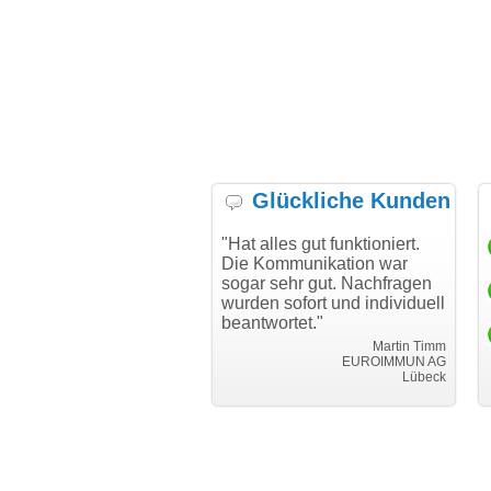
Glückliche Kunden
h möchte mich bei Ihnen
"Hat alles gut funktioniert.
"D
h für den reibungslosen
Die Kommunikation war
Tr
auf beim Transfer
sogar sehr gut. Nachfragen
danken."
wurden sofort und individuell
beantwortet."
Achim Ginster
www.vor-ort-finden.com
Martin Timm
EUROIMMUN AG
Lübeck