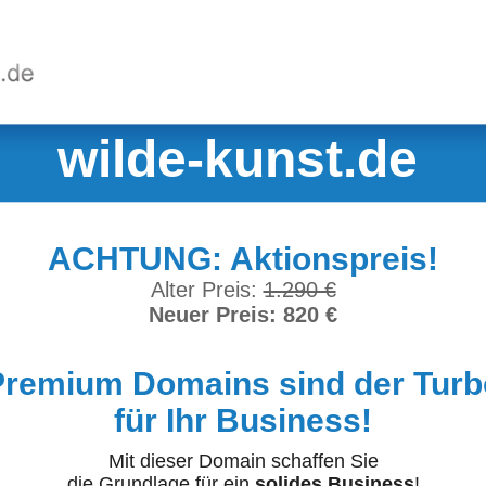
wilde-kunst.de
ACHTUNG: Aktionspreis!
Alter Preis:
1.290 €
Neuer Preis: 820 €
Premium Domains sind der Turb
für Ihr Business!
Mit dieser Domain schaffen Sie
die Grundlage für ein
solides Business
!