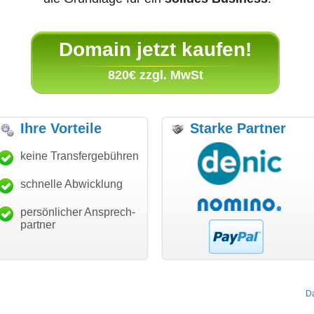
Domain jetzt kaufen!
820€ zzgl. MwSt
Ihre Vorteile
Starke Partner
anke für den schnellen
keine Transfergebühren
"Ich bin dankbar, meine
"S
ansfer und guten Service!"
Wunschdomain gefunden zu
Da
haben. Die Domain passt für
schnelle Abwicklung
Thomas Schäfer
mein Business und mich
i can eckert communication GmbH
Würzburg
hundertprozentig."
persönlicher Ansprech-
Janina Köck
partner
Leben im Einklang
leben-im-einklang.de
Köln
D