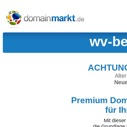
wv-be
ACHTUNG:
Alter
Neue
Premium Doma
für I
Mit diese
die Grundlage 