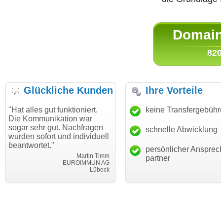
Domain 
820
Glückliche Kunden
Ihre Vorteile
s gut funktioniert.
"Danke für den schnellen
keine Transfergebüh
"Ich bin
munikation war
Transfer und guten Service!"
Wunschd
hr gut. Nachfragen
haben. 
schnelle Abwicklung
Thomas Schäfer
ofort und individuell
mein Bu
i can eckert communication GmbH
Würzburg
tet."
hundertp
persönlicher Ansprec
Martin Timm
partner
EUROIMMUN AG
Lübeck