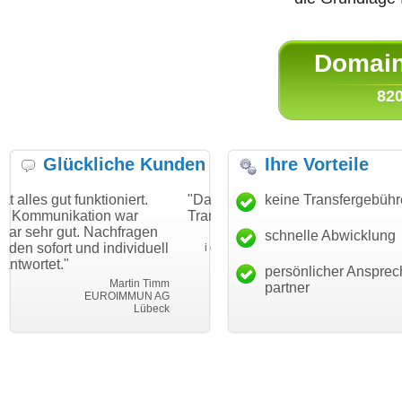
Domain 
820
Glückliche Kunden
Ihre Vorteile
unktioniert.
"Danke für den schnellen
keine Transfergebüh
"Ich bin dankb
tion war
Transfer und guten Service!"
Wunschdomain
. Nachfragen
haben. Die Do
schnelle Abwicklung
Thomas Schäfer
nd individuell
mein Business
i can eckert communication GmbH
Würzburg
hundertprozent
persönlicher Ansprec
Martin Timm
partner
EUROIMMUN AG
Lübeck
le