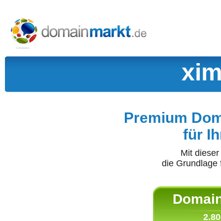
xim
Premium Doma
für I
Mit diese
die Grundlage 
Domain 
2.80