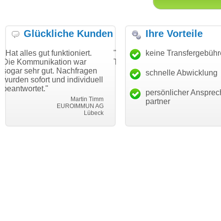
Glückliche Kunden
Ihre Vorteile
 funktioniert.
"Danke für den schnellen
keine Transfergebüh
"Ich bin dan
kation war
Transfer und guten Service!"
Wunschdoma
ut. Nachfragen
haben. Die D
schnelle Abwicklung
Thomas Schäfer
 und individuell
mein Busine
i can eckert communication GmbH
Würzburg
hundertproze
persönlicher Ansprec
Martin Timm
partner
EUROIMMUN AG
Lübeck