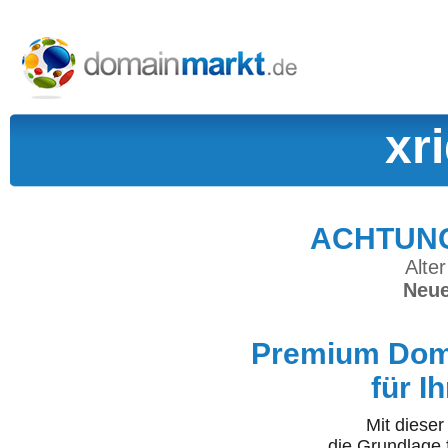
xr
ACHTUNG:
Alter
Neue
Premium Doma
für I
Mit diese
die Grundlage 