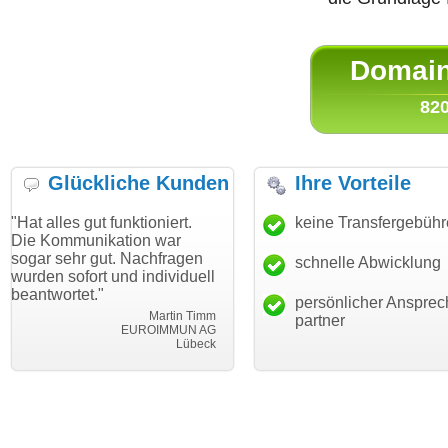
Domain 
820
Glückliche Kunden
Ihre Vorteile
ut funktioniert.
"Danke für den schnellen
keine Transfergebüh
"Ich bin da
ikation war
Transfer und guten Service!"
Wunschdom
gut. Nachfragen
haben. Die
schnelle Abwicklung
Thomas Schäfer
rt und individuell
mein Busin
i can eckert communication GmbH
Würzburg
."
hundertproz
persönlicher Ansprec
Martin Timm
partner
EUROIMMUN AG
Lübeck