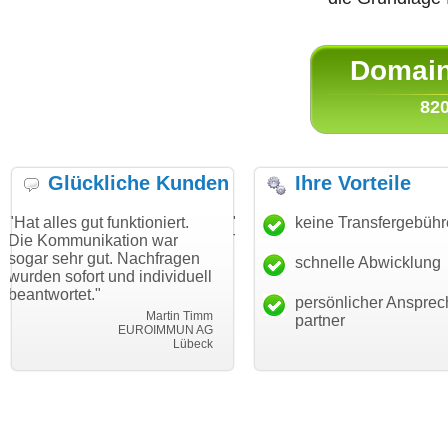
Domain 
820
Glückliche Kunden
Ihre Vorteile
ut funktioniert.
"Danke für den schnellen
keine Transfergebüh
"Ich bin da
ikation war
Transfer und guten Service!"
Wunschdom
gut. Nachfragen
haben. Die
schnelle Abwicklung
Thomas Schäfer
rt und individuell
mein Busin
i can eckert communication GmbH
Würzburg
."
hundertproz
persönlicher Ansprec
Martin Timm
partner
EUROIMMUN AG
Lübeck