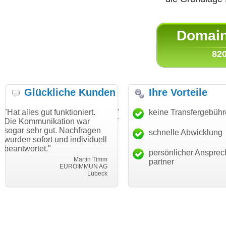
Domain 
820
Glückliche Kunden
Ihre Vorteile
t funktioniert.
"Danke für den schnellen
keine Transfergebüh
"Ich bin dan
ikation war
Transfer und guten Service!"
Wunschdoma
ut. Nachfragen
haben. Die 
schnelle Abwicklung
Thomas Schäfer
t und individuell
mein Busin
i can eckert communication GmbH
Würzburg
"
hundertproze
persönlicher Ansprec
Martin Timm
partner
EUROIMMUN AG
Lübeck