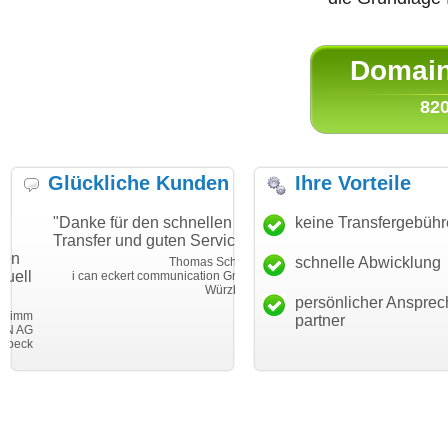
Domain 
820
Glückliche Kunden
Ihre Vorteile
"Danke für den schnellen
"Ich bin dankbar, meine
keine Transfergebüh
Transfer und guten Service!"
Wunschdomain gefunden zu
haben. Die Domain passt für
schnelle Abwicklung
Thomas Schäfer
mein Business und mich
i can eckert communication GmbH
Würzburg
hundertprozentig."
persönlicher Ansprec
Janina Köc
partner
Leben im Einklan
leben-im-einklang.d
Köl