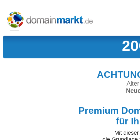
20
ACHTUNG:
Alter
Neue
Premium Doma
für I
Mit diese
die Grundlage 