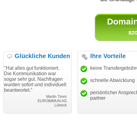
Domain 
820
Glückliche Kunden
Ihre Vorteile
gut funktioniert.
"Danke für den schnellen
keine Transfergebüh
"Ich bin d
nikation war
Transfer und guten Service!"
Wunschdo
 gut. Nachfragen
haben. Die
schnelle Abwicklung
Thomas Schäfer
rt und individuell
mein Busi
i can eckert communication GmbH
Würzburg
t."
hundertpro
persönlicher Ansprec
Martin Timm
partner
EUROIMMUN AG
Lübeck