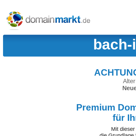
bach-i
ACHTUNG:
Alter
Neue
Premium Doma
für I
Mit diese
die Grundlage 