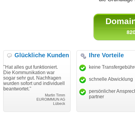
Domain 
820
Glückliche Kunden
Ihre Vorteile
ut funktioniert.
"Danke für den schnellen
keine Transfergebüh
"Ich bin da
ikation war
Transfer und guten Service!"
Wunschdom
gut. Nachfragen
haben. Die
schnelle Abwicklung
Thomas Schäfer
rt und individuell
mein Busin
i can eckert communication GmbH
Würzburg
."
hundertproz
persönlicher Ansprec
Martin Timm
partner
EUROIMMUN AG
Lübeck