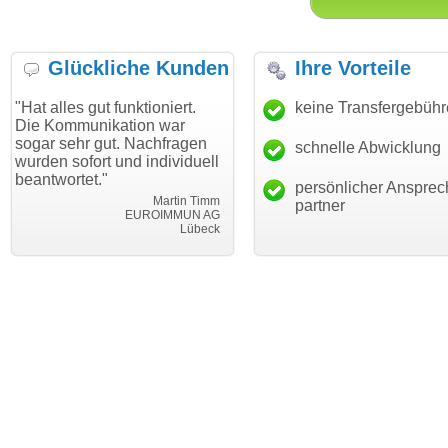
Glückliche Kunden
Ihre Vorteile
gut funktioniert.
"Danke für den schnellen
keine Transfergebüh
"Ich bin 
unikation war
Transfer und guten Service!"
Wunschdo
r gut. Nachfragen
haben. Di
schnelle Abwicklung
Thomas Schäfer
ort und individuell
mein Bus
i can eckert communication GmbH
Würzburg
t."
hundertpr
persönlicher Ansprec
Martin Timm
partner
EUROIMMUN AG
Lübeck