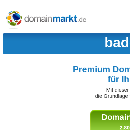
bad
Premium Doma
für I
Mit diese
die Grundlage 
Domain 
2.80