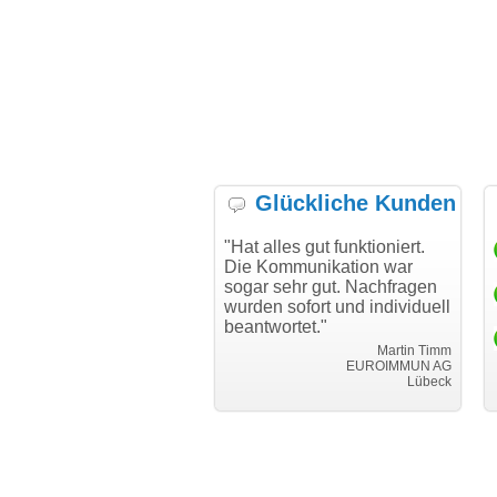
Glückliche Kunden
h möchte mich bei Ihnen
"Hat alles gut funktioniert.
"D
h für den reibungslosen
Die Kommunikation war
Tr
auf beim Transfer
sogar sehr gut. Nachfragen
danken."
wurden sofort und individuell
beantwortet."
Achim Ginster
www.vor-ort-finden.com
Martin Timm
EUROIMMUN AG
Lübeck