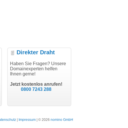
Direkter Draht
uper Abwicklung, vielen
Haben Sie Fragen? Unsere
"Vielen Dank für den
"H
nk!"
Domainexperten helfen
AuthCode - hat alles prima
do
Ihnen gerne!
geklappt!"
Do
modern software GbR
sc
Michael Aigner
Till Kraemer
Landau an der Isar
Jetzt kostenlos anrufen!
Schauspieler
0800 7243 288
atenschutz
|
Impressum
| © 2026
nomino GmbH