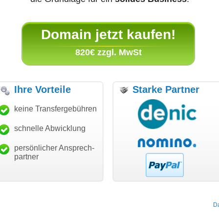
Domain jetzt kaufen!
820€ zzgl. MwSt
Ihre Vorteile
Starke Partner
anke für den schnellen
keine Transfergebühren
"Ich bin dankbar, meine
"S
ansfer und guten Service!"
Wunschdomain gefunden zu
Da
haben. Die Domain passt für
schnelle Abwicklung
Thomas Schäfer
mein Business und mich
i can eckert communication GmbH
Würzburg
hundertprozentig."
persönlicher Ansprech-
Janina Köck
partner
Leben im Einklang
leben-im-einklang.de
Köln
D