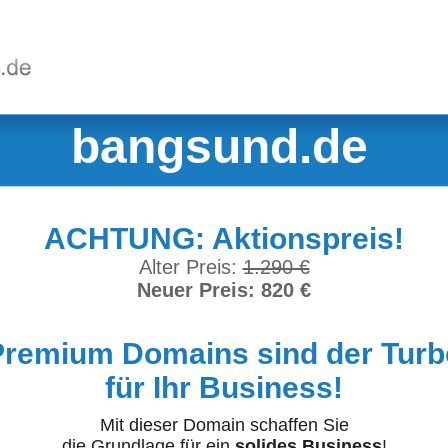
bangsund.de
ACHTUNG: Aktionspreis!
Alter Preis:
1.290 €
Neuer Preis: 820 €
Premium Domains sind der Turb
für Ihr Business!
Mit dieser Domain schaffen Sie
die Grundlage für ein
solides Business
!