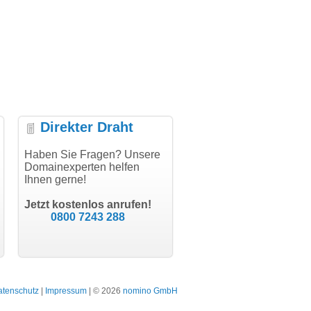
Direkter Draht
uper Abwicklung, vielen
Haben Sie Fragen? Unsere
"Vielen Dank für den
"H
nk!"
Domainexperten helfen
AuthCode - hat alles prima
do
Ihnen gerne!
geklappt!"
Do
modern software GbR
sc
Michael Aigner
Till Kraemer
Landau an der Isar
Jetzt kostenlos anrufen!
Schauspieler
0800 7243 288
atenschutz
|
Impressum
| © 2026
nomino GmbH