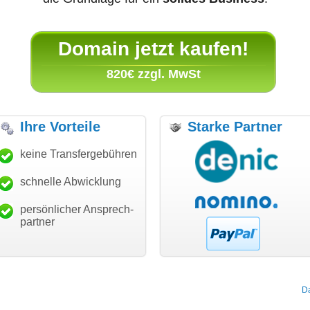
Domain jetzt kaufen!
820€ zzgl. MwSt
Ihre Vorteile
Starke Partner
anke für den schnellen
keine Transfergebühren
"Ich bin dankbar, meine
"S
ansfer und guten Service!"
Wunschdomain gefunden zu
Da
haben. Die Domain passt für
schnelle Abwicklung
Thomas Schäfer
mein Business und mich
i can eckert communication GmbH
Würzburg
hundertprozentig."
persönlicher Ansprech-
Janina Köck
partner
Leben im Einklang
leben-im-einklang.de
Köln
D