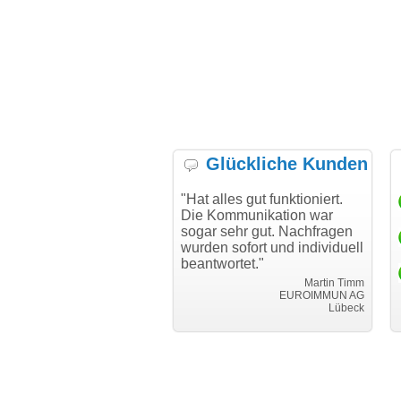
Glückliche Kunden
h möchte mich bei Ihnen
"Hat alles gut funktioniert.
"D
h für den reibungslosen
Die Kommunikation war
Tr
auf beim Transfer
sogar sehr gut. Nachfragen
danken."
wurden sofort und individuell
beantwortet."
Achim Ginster
www.vor-ort-finden.com
Martin Timm
EUROIMMUN AG
Lübeck