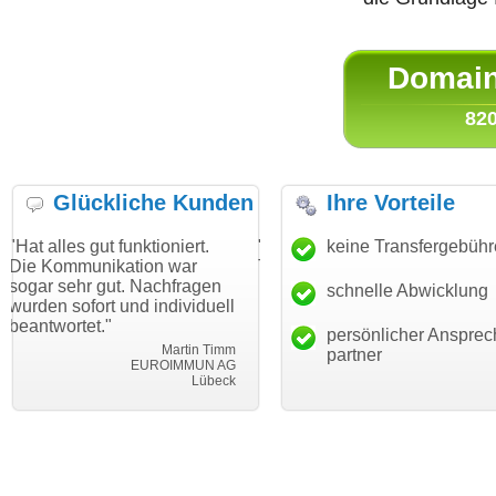
Domain 
820
Glückliche Kunden
Ihre Vorteile
t funktioniert.
"Danke für den schnellen
keine Transfergebüh
"Ich bin da
ikation war
Transfer und guten Service!"
Wunschdoma
gut. Nachfragen
haben. Die 
schnelle Abwicklung
Thomas Schäfer
t und individuell
mein Busin
i can eckert communication GmbH
Würzburg
"
hundertproz
persönlicher Ansprec
Martin Timm
partner
EUROIMMUN AG
Lübeck