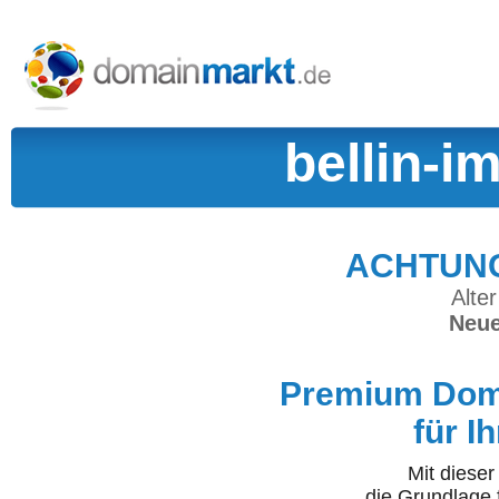
bellin-i
ACHTUNG:
Alter
Neue
Premium Doma
für I
Mit diese
die Grundlage 