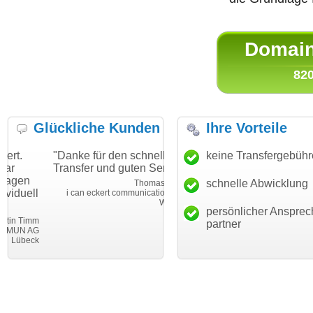
Domain 
820
Glückliche Kunden
Ihre Vorteile
"Danke für den schnellen
"Ich bin dankbar, meine
keine Transfergebüh
Transfer und guten Service!"
Wunschdomain gefunden zu
haben. Die Domain passt für
schnelle Abwicklung
Thomas Schäfer
mein Business und mich
i can eckert communication GmbH
Würzburg
hundertprozentig."
persönlicher Ansprec
Janina Köc
partner
Leben im Einklan
leben-im-einklang.d
Köl