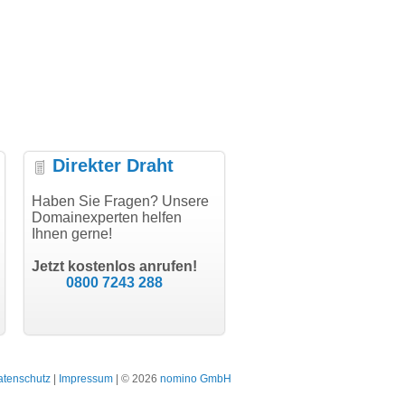
Direkter Draht
uper Abwicklung, vielen
Haben Sie Fragen? Unsere
"Vielen Dank für den
"H
nk!"
Domainexperten helfen
AuthCode - hat alles prima
do
Ihnen gerne!
geklappt!"
Do
modern software GbR
sc
Michael Aigner
Till Kraemer
Landau an der Isar
Jetzt kostenlos anrufen!
Schauspieler
0800 7243 288
atenschutz
|
Impressum
| © 2026
nomino GmbH