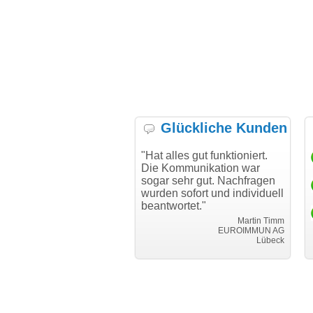
Glückliche Kunden
h möchte mich bei Ihnen
"Hat alles gut funktioniert.
"D
h für den reibungslosen
Die Kommunikation war
Tr
auf beim Transfer
sogar sehr gut. Nachfragen
danken."
wurden sofort und individuell
beantwortet."
Achim Ginster
www.vor-ort-finden.com
Martin Timm
EUROIMMUN AG
Lübeck