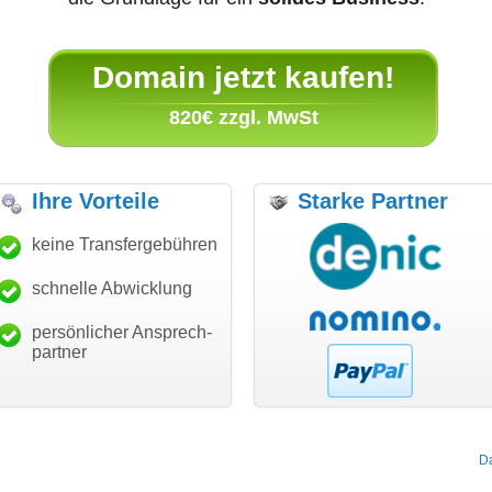
Domain jetzt kaufen!
820€ zzgl. MwSt
Ihre Vorteile
Starke Partner
anke für den schnellen
keine Transfergebühren
"Ich bin dankbar, meine
"S
ansfer und guten Service!"
Wunschdomain gefunden zu
Da
haben. Die Domain passt für
schnelle Abwicklung
Thomas Schäfer
mein Business und mich
i can eckert communication GmbH
Würzburg
hundertprozentig."
persönlicher Ansprech-
Janina Köck
partner
Leben im Einklang
leben-im-einklang.de
Köln
D