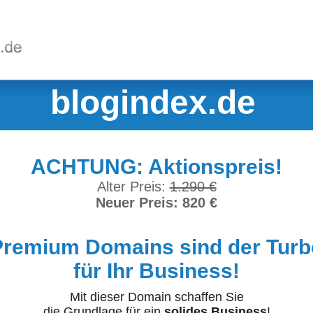
blogindex.de
ACHTUNG: Aktionspreis!
Alter Preis:
1.290 €
Neuer Preis: 820 €
Premium Domains sind der Turb
für Ihr Business!
Mit dieser Domain schaffen Sie
die Grundlage für ein
solides Business
!