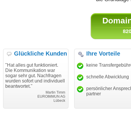
Domain 
820
Glückliche Kunden
Ihre Vorteile
es gut funktioniert.
"Danke für den schnellen
keine Transfergebüh
"Ich bi
mmunikation war
Transfer und guten Service!"
Wunsch
ehr gut. Nachfragen
haben. 
schnelle Abwicklung
Thomas Schäfer
sofort und individuell
mein B
i can eckert communication GmbH
Würzburg
rtet."
hundert
persönlicher Ansprec
Martin Timm
partner
EUROIMMUN AG
Lübeck