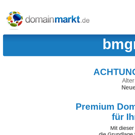
bmg
ACHTUNG:
Alter
Neue
Premium Doma
für I
Mit diese
die Grundlage 