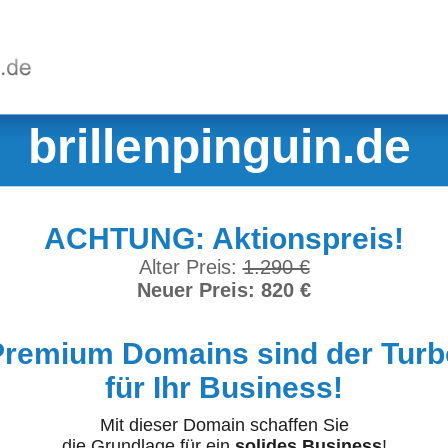
brillenpinguin.de
ACHTUNG: Aktionspreis!
Alter Preis:
1.290 €
Neuer Preis: 820 €
Premium Domains sind der Turb
für Ihr Business!
Mit dieser Domain schaffen Sie
die Grundlage für ein
solides Business
!