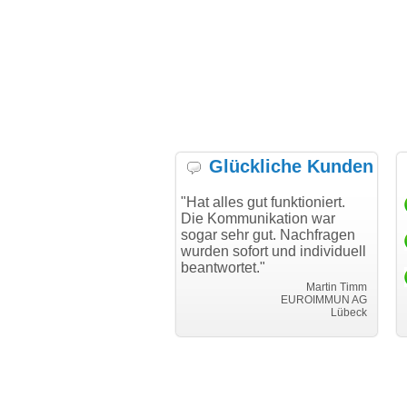
Glückliche Kunden
e mich bei Ihnen
"Hat alles gut funktioniert.
"Danke für
en reibungslosen
Die Kommunikation war
Transfer u
m Transfer
sogar sehr gut. Nachfragen
"
wurden sofort und individuell
i can eck
beantwortet."
Achim Ginster
www.vor-ort-finden.com
Martin Timm
EUROIMMUN AG
Lübeck