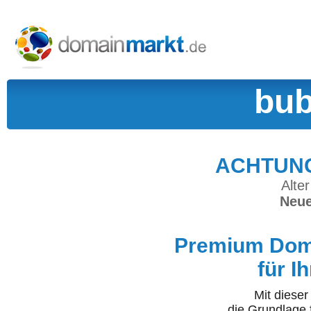
bub
ACHTUNG:
Alter
Neue
Premium Doma
für I
Mit diese
die Grundlage 