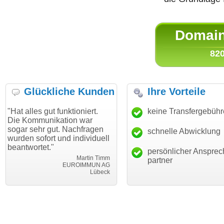
Domain 
820
Glückliche Kunden
Ihre Vorteile
gut funktioniert.
"Danke für den schnellen
keine Transfergebüh
"Ich bin 
unikation war
Transfer und guten Service!"
Wunschdo
r gut. Nachfragen
haben. Di
schnelle Abwicklung
Thomas Schäfer
ort und individuell
mein Bus
i can eckert communication GmbH
Würzburg
et."
hundertpr
persönlicher Ansprec
Martin Timm
partner
EUROIMMUN AG
Lübeck