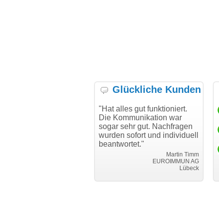
Glückliche Kunden
h möchte mich bei Ihnen
"Hat alles gut funktioniert.
"D
h für den reibungslosen
Die Kommunikation war
Tr
auf beim Transfer
sogar sehr gut. Nachfragen
danken."
wurden sofort und individuell
beantwortet."
Achim Ginster
www.vor-ort-finden.com
Martin Timm
EUROIMMUN AG
Lübeck