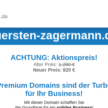
ersten-zagermann.
ACHTUNG: Aktionspreis!
Alter Preis:
1.290 €
Neuer Preis: 820 €
Premium Domains sind der Turb
für Ihr Business!
Mit dieser Domain schaffen Sie
die Grundlage für ein
solides Business
!