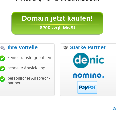
Domain jetzt kaufen!
820€ zzgl. MwSt
Ihre Vorteile
Starke Partner
anke für den schnellen
keine Transfergebühren
"Ich bin dankbar, meine
"S
ansfer und guten Service!"
Wunschdomain gefunden zu
Da
haben. Die Domain passt für
schnelle Abwicklung
Thomas Schäfer
mein Business und mich
i can eckert communication GmbH
Würzburg
hundertprozentig."
persönlicher Ansprech-
Janina Köck
partner
Leben im Einklang
leben-im-einklang.de
Köln
D