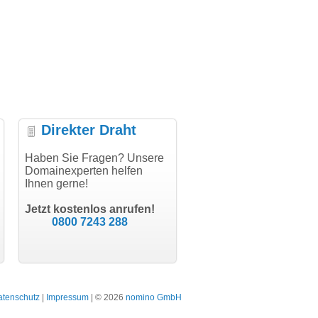
Direkter Draht
uper Abwicklung, vielen
Haben Sie Fragen? Unsere
"Vielen Dank für den
"H
nk!"
Domainexperten helfen
AuthCode - hat alles prima
do
Ihnen gerne!
geklappt!"
Do
modern software GbR
sc
Michael Aigner
Till Kraemer
Landau an der Isar
Jetzt kostenlos anrufen!
Schauspieler
0800 7243 288
atenschutz
|
Impressum
| © 2026
nomino GmbH