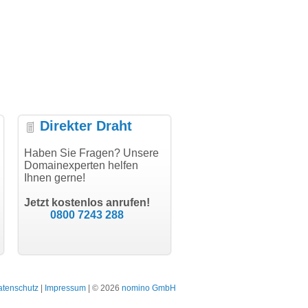
Direkter Draht
uper Abwicklung, vielen
Haben Sie Fragen? Unsere
"Vielen Dank für den
"H
nk!"
Domainexperten helfen
AuthCode - hat alles prima
do
Ihnen gerne!
geklappt!"
Do
modern software GbR
sc
Michael Aigner
Till Kraemer
Landau an der Isar
Jetzt kostenlos anrufen!
Schauspieler
0800 7243 288
atenschutz
|
Impressum
| © 2026
nomino GmbH