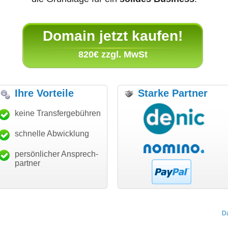
Domain jetzt kaufen!
820€ zzgl. MwSt
Ihre Vorteile
Starke Partner
anke für den schnellen
keine Transfergebühren
"Ich bin dankbar, meine
"S
ansfer und guten Service!"
Wunschdomain gefunden zu
Da
haben. Die Domain passt für
schnelle Abwicklung
Thomas Schäfer
mein Business und mich
i can eckert communication GmbH
Würzburg
hundertprozentig."
persönlicher Ansprech-
Janina Köck
partner
Leben im Einklang
leben-im-einklang.de
Köln
D