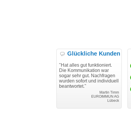
Glückliche Kunden
h möchte mich bei Ihnen
"Hat alles gut funktioniert.
"D
h für den reibungslosen
Die Kommunikation war
Tr
auf beim Transfer
sogar sehr gut. Nachfragen
danken."
wurden sofort und individuell
beantwortet."
Achim Ginster
www.vor-ort-finden.com
Martin Timm
EUROIMMUN AG
Lübeck