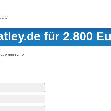
atley.de für 2.800 E
von
2.800 Euro*