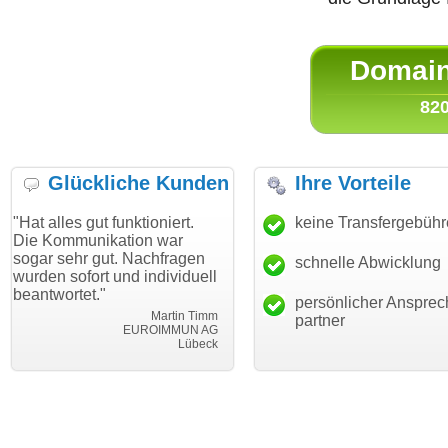
Domain 
820
Glückliche Kunden
Ihre Vorteile
es gut funktioniert.
"Danke für den schnellen
keine Transfergebüh
"Ich bi
mmunikation war
Transfer und guten Service!"
Wunsch
ehr gut. Nachfragen
haben. 
schnelle Abwicklung
Thomas Schäfer
sofort und individuell
mein B
i can eckert communication GmbH
Würzburg
rtet."
hundert
persönlicher Ansprec
Martin Timm
partner
EUROIMMUN AG
Lübeck