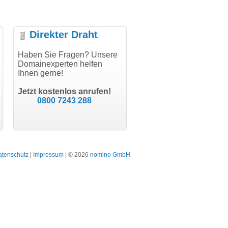
Direkter Draht
uper Abwicklung, vielen
Haben Sie Fragen? Unsere
"Vielen Dank für den
"H
nk!"
Domainexperten helfen
AuthCode - hat alles prima
do
Ihnen gerne!
geklappt!"
Do
modern software GbR
sc
Michael Aigner
Till Kraemer
Landau an der Isar
Jetzt kostenlos anrufen!
Schauspieler
0800 7243 288
atenschutz
|
Impressum
| © 2026
nomino GmbH