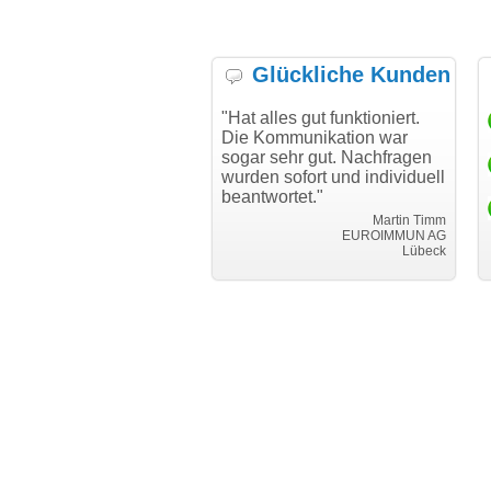
Glückliche Kunden
h möchte mich bei Ihnen
"Hat alles gut funktioniert.
"D
h für den reibungslosen
Die Kommunikation war
Tr
auf beim Transfer
sogar sehr gut. Nachfragen
danken."
wurden sofort und individuell
beantwortet."
Achim Ginster
www.vor-ort-finden.com
Martin Timm
EUROIMMUN AG
Lübeck