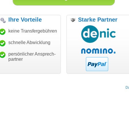
Ihre Vorteile
Starke Partner
anke für den schnellen
keine Transfergebühren
"Ich bin dankbar, meine
"S
ansfer und guten Service!"
Wunschdomain gefunden zu
Da
haben. Die Domain passt für
schnelle Abwicklung
Thomas Schäfer
mein Business und mich
i can eckert communication GmbH
Würzburg
hundertprozentig."
persönlicher Ansprech-
Janina Köck
partner
Leben im Einklang
leben-im-einklang.de
Köln
D