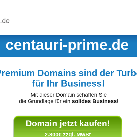
centauri-prime.de
Premium Domains sind der Turb
für Ihr Business!
Mit dieser Domain schaffen Sie
die Grundlage für ein
solides Business
!
Domain jetzt kaufen!
2.800€ zzgl. MwSt