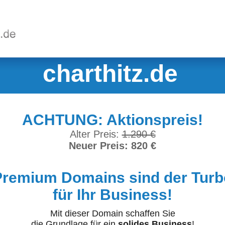
charthitz.de
ACHTUNG: Aktionspreis!
Alter Preis:
1.290 €
Neuer Preis: 820 €
Premium Domains sind der Turb
für Ihr Business!
Mit dieser Domain schaffen Sie
die Grundlage für ein
solides Business
!