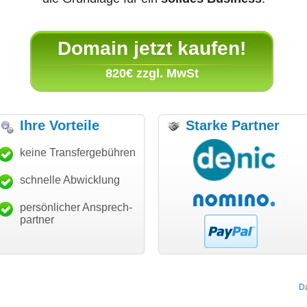
Domain jetzt kaufen!
820€ zzgl. MwSt
Ihre Vorteile
Starke Partner
anke für den schnellen
keine Transfergebühren
"Ich bin dankbar, meine
"S
ansfer und guten Service!"
Wunschdomain gefunden zu
Da
haben. Die Domain passt für
schnelle Abwicklung
Thomas Schäfer
mein Business und mich
i can eckert communication GmbH
Würzburg
hundertprozentig."
persönlicher Ansprech-
Janina Köck
partner
Leben im Einklang
leben-im-einklang.de
Köln
D