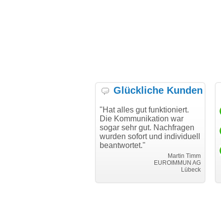
Glückliche Kunden
h möchte mich bei Ihnen
"Hat alles gut funktioniert.
"D
h für den reibungslosen
Die Kommunikation war
Tr
auf beim Transfer
sogar sehr gut. Nachfragen
danken."
wurden sofort und individuell
beantwortet."
Achim Ginster
www.vor-ort-finden.com
Martin Timm
EUROIMMUN AG
Lübeck