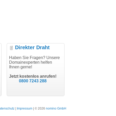
Direkter Draht
uper Abwicklung, vielen
Haben Sie Fragen? Unsere
"Vielen Dank für den
"H
nk!"
Domainexperten helfen
AuthCode - hat alles prima
do
Ihnen gerne!
geklappt!"
Do
modern software GbR
sc
Michael Aigner
Till Kraemer
Landau an der Isar
Jetzt kostenlos anrufen!
Schauspieler
0800 7243 288
atenschutz
|
Impressum
| © 2026
nomino GmbH