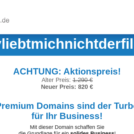
liebtmichnichtderfi
ACHTUNG: Aktionspreis!
Alter Preis:
1.290 €
Neuer Preis: 820 €
Premium Domains sind der Turb
für Ihr Business!
Mit dieser Domain schaffen Sie
die Grundlage für ein
solides Business
!