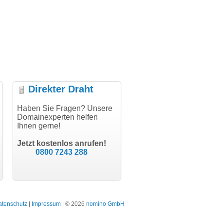
Direkter Draht
uper Abwicklung, vielen
Haben Sie Fragen? Unsere
"Vielen Dank für den
"H
nk!"
Domainexperten helfen
AuthCode - hat alles prima
do
Ihnen gerne!
geklappt!"
Do
modern software GbR
sc
Michael Aigner
Till Kraemer
Landau an der Isar
Jetzt kostenlos anrufen!
Schauspieler
0800 7243 288
atenschutz
|
Impressum
| © 2026
nomino GmbH