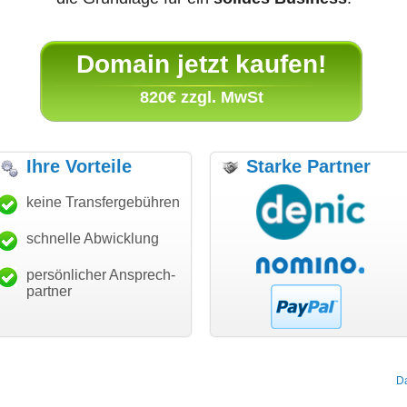
Domain jetzt kaufen!
820€ zzgl. MwSt
Ihre Vorteile
Starke Partner
nke für den schnellen
keine Transfergebühren
"Ich bin dankbar, meine
"S
nsfer und guten Service!"
Wunschdomain gefunden zu
Da
haben. Die Domain passt für
schnelle Abwicklung
Thomas Schäfer
mein Business und mich
i can eckert communication GmbH
Würzburg
hundertprozentig."
persönlicher Ansprech-
Janina Köck
partner
Leben im Einklang
leben-im-einklang.de
Köln
D