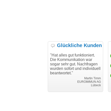
Glückliche Kunden
h möchte mich bei Ihnen
"Hat alles gut funktioniert.
"Da
h für den reibungslosen
Die Kommunikation war
Tra
auf beim Transfer
sogar sehr gut. Nachfragen
anken."
wurden sofort und individuell
beantwortet."
Achim Ginster
www.vor-ort-finden.com
Martin Timm
EUROIMMUN AG
Lübeck