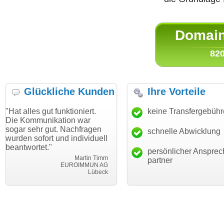
Domain 
820
Glückliche Kunden
Ihre Vorteile
ut funktioniert.
"Danke für den schnellen
keine Transfergebüh
"Ich bin da
ikation war
Transfer und guten Service!"
Wunschdom
gut. Nachfragen
haben. Die
schnelle Abwicklung
Thomas Schäfer
rt und individuell
mein Busin
i can eckert communication GmbH
Würzburg
."
hundertproz
persönlicher Ansprec
Martin Timm
partner
EUROIMMUN AG
Lübeck