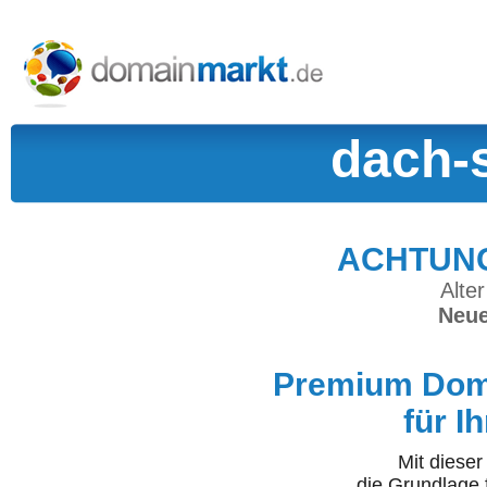
dach-
ACHTUNG:
Alter
Neue
Premium Doma
für I
Mit diese
die Grundlage 