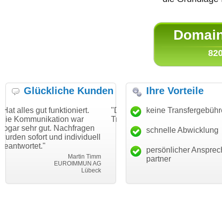
Domain 
820
Glückliche Kunden
Ihre Vorteile
unktioniert.
"Danke für den schnellen
keine Transfergebüh
"Ich bin dankb
tion war
Transfer und guten Service!"
Wunschdomain
. Nachfragen
haben. Die Do
schnelle Abwicklung
Thomas Schäfer
nd individuell
mein Business
i can eckert communication GmbH
Würzburg
hundertprozent
persönlicher Ansprec
Martin Timm
partner
EUROIMMUN AG
Lübeck
le