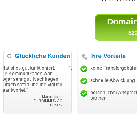
Domain 
820
Glückliche Kunden
Ihre Vorteile
unktioniert.
"Danke für den schnellen
keine Transfergebüh
"Ich bin dankb
tion war
Transfer und guten Service!"
Wunschdomain
. Nachfragen
haben. Die Do
schnelle Abwicklung
Thomas Schäfer
nd individuell
mein Business
i can eckert communication GmbH
Würzburg
hundertprozent
persönlicher Ansprec
Martin Timm
partner
EUROIMMUN AG
Lübeck
le