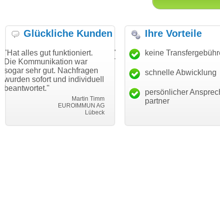
Glückliche Kunden
Ihre Vorteile
t funktioniert.
"Danke für den schnellen
keine Transfergebüh
"Ich bin dan
ikation war
Transfer und guten Service!"
Wunschdoma
ut. Nachfragen
haben. Die 
schnelle Abwicklung
Thomas Schäfer
t und individuell
mein Busin
i can eckert communication GmbH
Würzburg
"
hundertproze
persönlicher Ansprec
Martin Timm
partner
EUROIMMUN AG
Lübeck