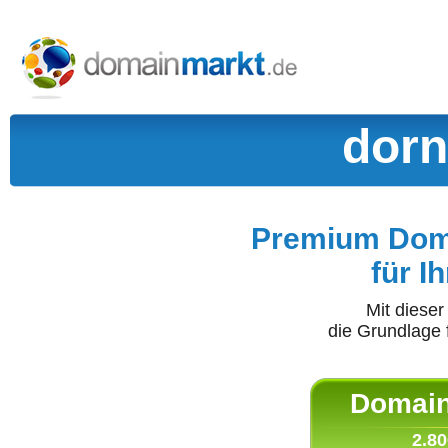
dorn
Premium Doma
für I
Mit diese
die Grundlage 
Domain 
2.80