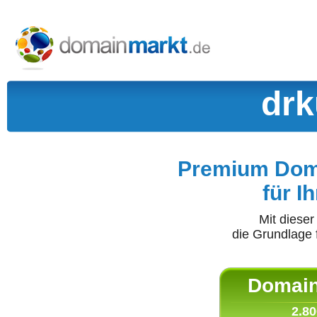
drk
Premium Doma
für I
Mit diese
die Grundlage 
Domain 
2.80