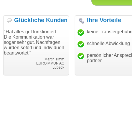
Glückliche Kunden
Ihre Vorteile
gut funktioniert.
"Danke für den schnellen
keine Transfergebüh
"Ich bin d
nikation war
Transfer und guten Service!"
Wunschdo
 gut. Nachfragen
haben. Die
schnelle Abwicklung
Thomas Schäfer
ort und individuell
mein Busi
i can eckert communication GmbH
Würzburg
t."
hundertpro
persönlicher Ansprec
Martin Timm
partner
EUROIMMUN AG
Lübeck