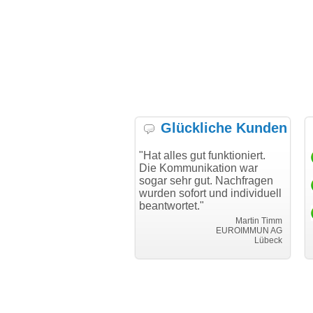
Glückliche Kunden
e mich bei Ihnen
"Hat alles gut funktioniert.
"Danke für
en reibungslosen
Die Kommunikation war
Transfer u
m Transfer
sogar sehr gut. Nachfragen
"
wurden sofort und individuell
i can eck
beantwortet."
Achim Ginster
www.vor-ort-finden.com
Martin Timm
EUROIMMUN AG
Lübeck