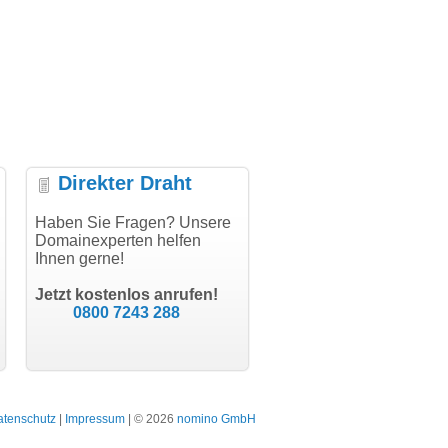
Direkter Draht
wicklung, vielen
Haben Sie Fragen? Unsere
"Vielen Dank für den
"Herzlich
Domainexperten helfen
AuthCode - hat alles prima
domainma
Ihnen gerne!
geklappt!"
Domainkauf
modern software GbR
schon gel
Michael Aigner
Till Kraemer
Landau an der Isar
Jetzt kostenlos anrufen!
Schauspieler
0800 7243 288
atenschutz
|
Impressum
| © 2026
nomino GmbH