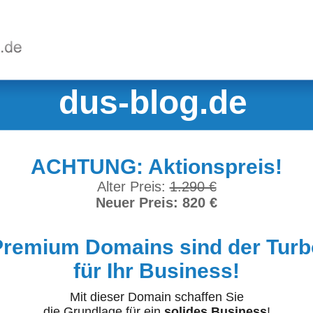
dus-blog.de
ACHTUNG: Aktionspreis!
Alter Preis:
1.290 €
Neuer Preis: 820 €
Premium Domains sind der Turb
für Ihr Business!
Mit dieser Domain schaffen Sie
die Grundlage für ein
solides Business
!