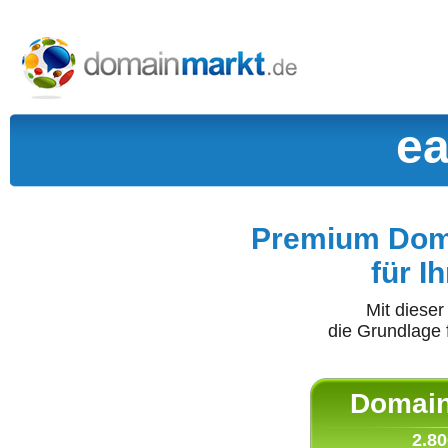
ea
Premium Doma
für I
Mit diese
die Grundlage 
Domain 
2.80