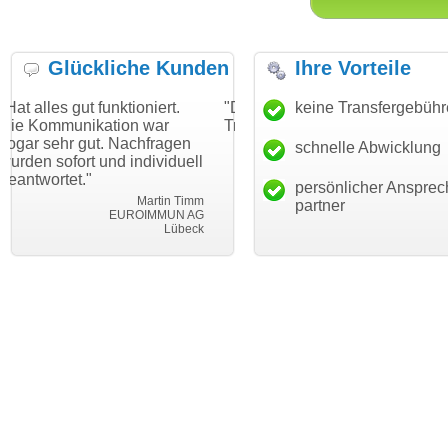
Glückliche Kunden
Ihre Vorteile
unktioniert.
"Danke für den schnellen
keine Transfergebüh
"Ich bin dankb
tion war
Transfer und guten Service!"
Wunschdomain
. Nachfragen
haben. Die Do
schnelle Abwicklung
Thomas Schäfer
nd individuell
mein Business
i can eckert communication GmbH
Würzburg
hundertprozent
persönlicher Ansprec
Martin Timm
partner
EUROIMMUN AG
Lübeck
le