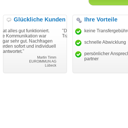
Glückliche Kunden
Ihre Vorteile
ktioniert.
"Danke für den schnellen
keine Transfergebüh
"Ich bin dankba
ion war
Transfer und guten Service!"
Wunschdomain 
 Nachfragen
haben. Die Doma
schnelle Abwicklung
Thomas Schäfer
d individuell
mein Business 
i can eckert communication GmbH
Würzburg
hundertprozenti
persönlicher Ansprec
Martin Timm
partner
EUROIMMUN AG
Le
Lübeck
lebe