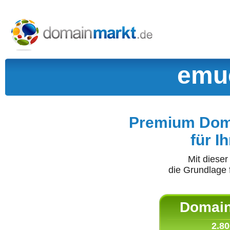
emu
Premium Doma
für I
Mit diese
die Grundlage 
Domain 
2.80