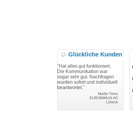
Glückliche Kunden
ich bei Ihnen
"Hat alles gut funktioniert.
"Danke für d
reibungslosen
Die Kommunikation war
Transfer und 
ransfer
sogar sehr gut. Nachfragen
wurden sofort und individuell
i can eckert
beantwortet."
Achim Ginster
.vor-ort-finden.com
Martin Timm
EUROIMMUN AG
Lübeck