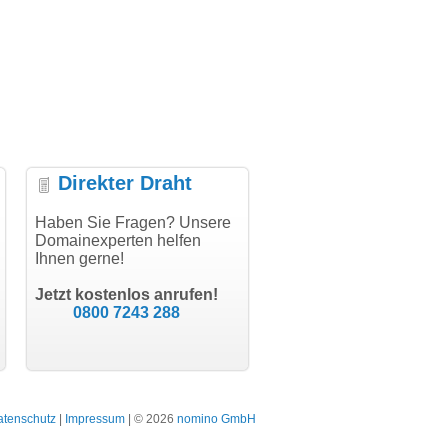
Direkter Draht
klung, vielen
Haben Sie Fragen? Unsere
"Vielen Dank für den
"Herzlichen
Domainexperten helfen
AuthCode - hat alles prima
domainmarkt
Ihnen gerne!
geklappt!"
Domainkauf h
odern software GbR
schon gelohn
Michael Aigner
Till Kraemer
Landau an der Isar
Jetzt kostenlos anrufen!
Schauspieler
0800 7243 288
atenschutz
|
Impressum
| © 2026
nomino GmbH