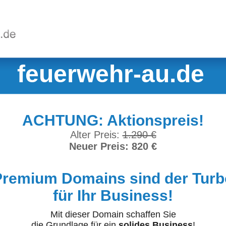
feuerwehr-au.de
ACHTUNG: Aktionspreis!
Alter Preis:
1.290 €
Neuer Preis: 820 €
Premium Domains sind der Turb
für Ihr Business!
Mit dieser Domain schaffen Sie
die Grundlage für ein
solides Business
!