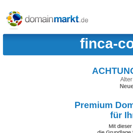
finca-c
ACHTUNG:
Alter
Neue
Premium Doma
für I
Mit diese
die Grundlage 