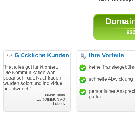
Domain 
820
Glückliche Kunden
Ihre Vorteile
gut funktioniert.
"Danke für den schnellen
keine Transfergebüh
"Ich bin d
nikation war
Transfer und guten Service!"
Wunschdo
 gut. Nachfragen
haben. Die
schnelle Abwicklung
Thomas Schäfer
ort und individuell
mein Busi
i can eckert communication GmbH
Würzburg
t."
hundertpro
persönlicher Ansprec
Martin Timm
partner
EUROIMMUN AG
Lübeck