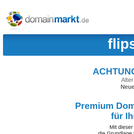
fli
ACHTUNG:
Alter
Neue
Premium Doma
für I
Mit diese
die Grundlage 