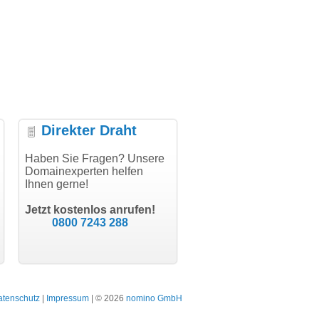
Direkter Draht
uper Abwicklung, vielen
Haben Sie Fragen? Unsere
"Vielen Dank für den
"H
nk!"
Domainexperten helfen
AuthCode - hat alles prima
do
Ihnen gerne!
geklappt!"
Do
modern software GbR
sc
Michael Aigner
Till Kraemer
Landau an der Isar
Jetzt kostenlos anrufen!
Schauspieler
0800 7243 288
atenschutz
|
Impressum
| © 2026
nomino GmbH