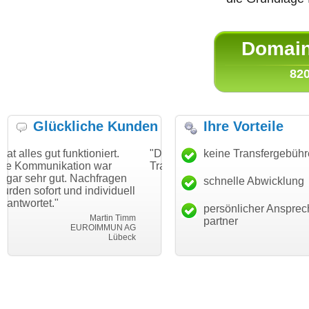
Domain 
820
Glückliche Kunden
Ihre Vorteile
ktioniert.
"Danke für den schnellen
keine Transfergebüh
"Ich bin dankba
ion war
Transfer und guten Service!"
Wunschdomain 
 Nachfragen
haben. Die Doma
schnelle Abwicklung
Thomas Schäfer
d individuell
mein Business 
i can eckert communication GmbH
Würzburg
hundertprozenti
persönlicher Ansprec
Martin Timm
partner
EUROIMMUN AG
Le
Lübeck
lebe