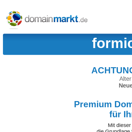
formi
ACHTUNG:
Alter
Neue
Premium Doma
für I
Mit diese
die Grundlage 