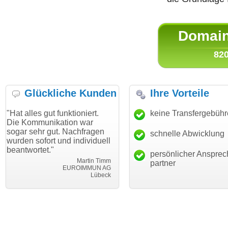
Domain 
820
Glückliche Kunden
Ihre Vorteile
gut funktioniert.
"Danke für den schnellen
keine Transfergebüh
"Ich bin 
unikation war
Transfer und guten Service!"
Wunschdo
r gut. Nachfragen
haben. Di
schnelle Abwicklung
Thomas Schäfer
ort und individuell
mein Bus
i can eckert communication GmbH
Würzburg
et."
hundertpr
persönlicher Ansprec
Martin Timm
partner
EUROIMMUN AG
Lübeck