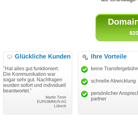
Domain 
820
Glückliche Kunden
Ihre Vorteile
ut funktioniert.
"Danke für den schnellen
keine Transfergebüh
"Ich bin da
ikation war
Transfer und guten Service!"
Wunschdom
gut. Nachfragen
haben. Die
schnelle Abwicklung
Thomas Schäfer
rt und individuell
mein Busin
i can eckert communication GmbH
Würzburg
."
hundertproz
persönlicher Ansprec
Martin Timm
partner
EUROIMMUN AG
Lübeck